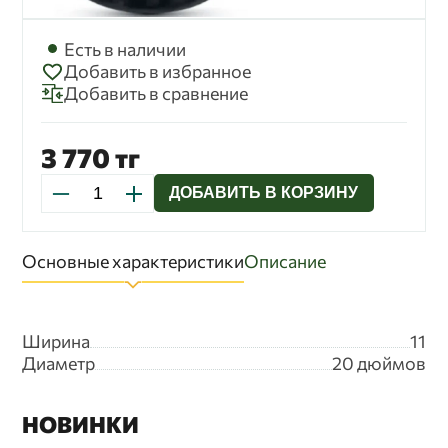
В данном документе будут отражены любые
изменения политики обработки персональных
данных Оператором. Политика действует
Есть в наличии
бессрочно до замены ее новой версией.
Добавить в избранное
Добавить в сравнение
3 770 тг
ДОБАВИТЬ В КОРЗИНУ
Основные характеристики
Описание
Ширина
11
Диаметр
20 дюймов
НОВИНКИ