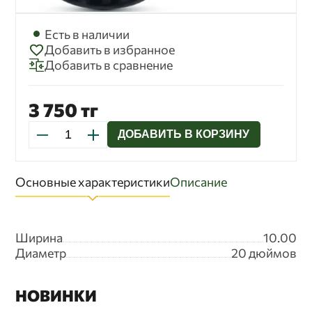
В данном документе будут отражены любые
изменения политики обработки персональных
данных Оператором. Политика действует
Есть в наличии
бессрочно до замены ее новой версией.
Добавить в избранное
Добавить в сравнение
3 750 тг
ДОБАВИТЬ В КОРЗИНУ
Основные характеристики
Описание
Ширина
10.00
Диаметр
20 дюймов
НОВИНКИ