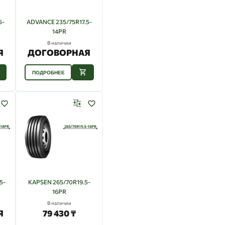
5-
ADVANCE 235/75R17.5-
14PR
В наличии
Я
ДОГОВОРНАЯ
ПОДРОБНЕЕ
5-
KAPSEN 265/70R19.5-
16PR
В наличии
Я
79 430 ₸