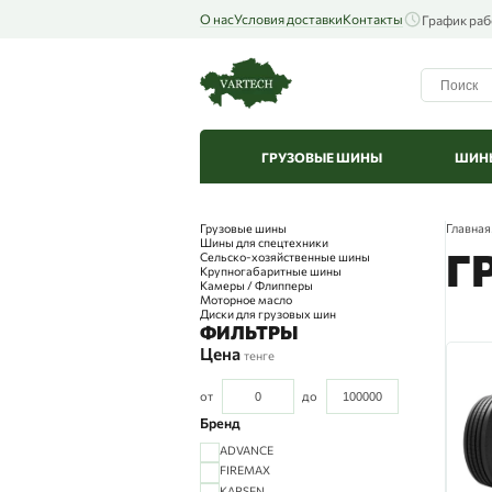
О нас
Условия доставки
Контакты
График раб
ГРУЗОВЫЕ ШИНЫ
ШИНЫ
Грузовые шины
Главная
Шины для спецтехники
Г
Сельско-хозяйственные шины
Крупногабаритные шины
Камеры / Флипперы
Моторное масло
Диски для грузовых шин
ФИЛЬТРЫ
Цена
тенге
от
до
Бренд
ADVANCE
FIREMAX
KAPSEN