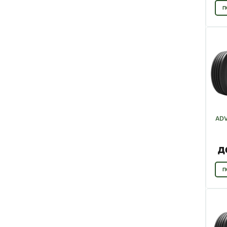
П
ADV
Д
П