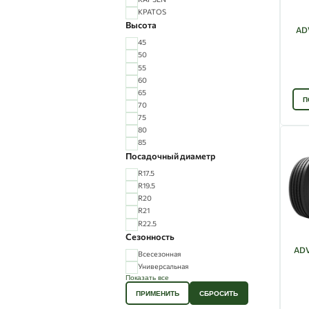
KPATOS
Высота
AD
45
50
55
60
65
П
70
75
80
85
Посадочный диаметр
R17.5
R19.5
R20
R21
R22.5
Сезонность
ADV
Всесезонная
Универсальная
Показать все
ПРИМЕНИТЬ
СБРОСИТЬ