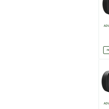
ADV
П
ADV