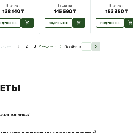
В наличии
В наличии
В наличии
138 140 ₸
145 590 ₸
153 350 ₸
ОДРОБНЕЕ
ПОДРОБНЕЕ
ПОДРОБНЕЕ
1
2
3
Перейти на
едыдущая
Следующая
ВЕТЫ
сход топлива?
асход топлива.

 грузовые шины вместе с уже изношенными?