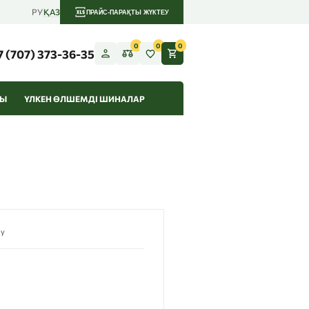
РУ
ҚАЗ
ПРАЙС-ПАРАҚТЫ ЖҮКТЕУ
0
0
0
7 (707) 373-36-35
РЫ
ҮЛКЕН ӨЛШЕМДІ ШИНАЛАР
су