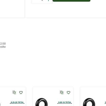
12.00
дюйм