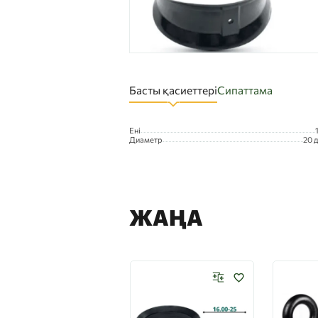
Басты қасиеттері
Сипаттама
Ені
Диаметр
20 
ЖАҢА