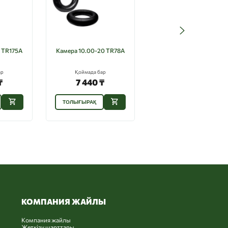
 TR175A
Камера 10.00-20 TR78A
Камера 6.50-16
ар
Қоймада бар
Қоймада бар
₸
7 440 ₸
4 200 ₸
ТОЛЫҒЫРАҚ
ТОЛЫҒЫРАҚ
КОМПАНИЯ ЖАЙЛЫ
Компания жайлы
Жеткізу шарттары