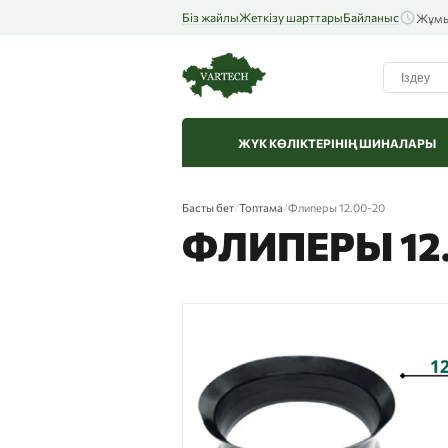
Біз жайлы
Жеткізу шарттары
Байланыс
Жұмыс
ЖҮК КӨЛІКТЕРІНІҢ ШИНАЛАРЫ
Басты бет
/
Топтама
/
Флиперы 12.00-20
ФЛИПЕРЫ 12