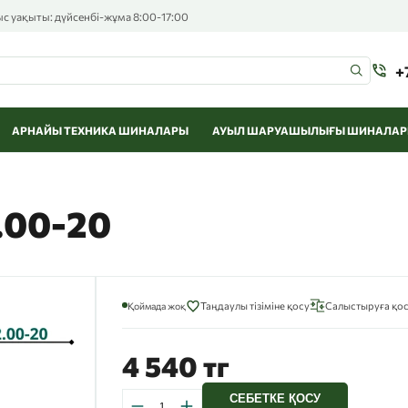
 уақыты: дүйсенбі-жұма 8:00-17:00
+
АРНАЙЫ ТЕХНИКА ШИНАЛАРЫ
АУЫЛ ШАРУАШЫЛЫҒЫ ШИНАЛА
.00-20
Қоймада жоқ
Таңдаулы тізіміне қосу
Салыстыруға қо
4 540 тг
СЕБЕТКЕ ҚОСУ