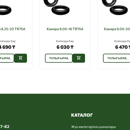
 8.25-20 TR75A
Камера 9.00-16 TR75A
Камера 9.00-20
оймада бар
Қоймада бар
Қоймада б
4 690 ₸
6 030 ₸
6 470 
ҒЫРАҚ
ТОЛЫҒЫРАҚ
ТОЛЫҒЫРАҚ
КАТАЛОГ
27-82
Жүк көліктерінің шиналары