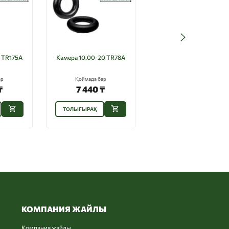
 TR175A
Камера 10.00-20 TR78A
Камера 6.50-16
ар
Қоймада бар
Қоймада бар
₸
7 440 ₸
4 200 ₸
ТОЛЫҒЫРАҚ
ТОЛЫҒЫРАҚ
КОМПАНИЯ ЖАЙЛЫ
Компания жайлы