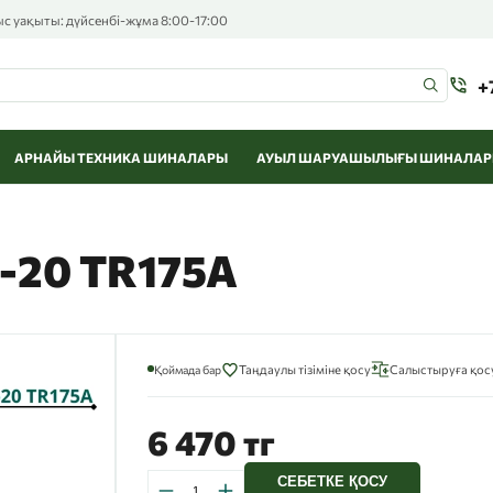
 уақыты: дүйсенбі-жұма 8:00-17:00
+
АРНАЙЫ ТЕХНИКА ШИНАЛАРЫ
АУЫЛ ШАРУАШЫЛЫҒЫ ШИНАЛА
-20 TR175A
Қоймада бар
Таңдаулы тізіміне қосу
Салыстыруға қос
6 470 тг
СЕБЕТКЕ ҚОСУ