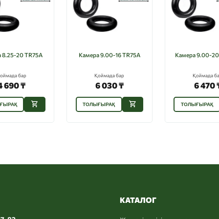
 8.25-20 TR75A
Камера 9.00-16 TR75A
Камера 9.00-20
оймада бар
Қоймада бар
Қоймада б
4 690 ₸
6 030 ₸
6 470 
ҒЫРАҚ
ТОЛЫҒЫРАҚ
ТОЛЫҒЫРАҚ
КАТАЛОГ