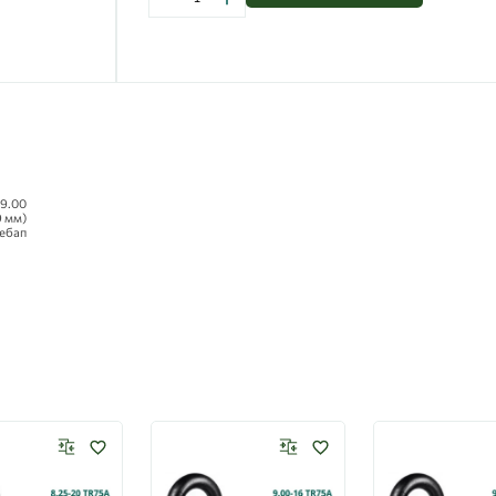
9.00
9 мм)
ебап