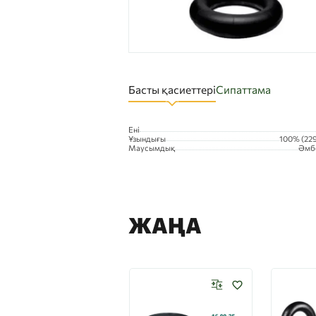
Басты қасиеттері
Сипаттама
Ені
Ұзындығы
100% (22
Маусымдық
Әмб
ЖАҢА