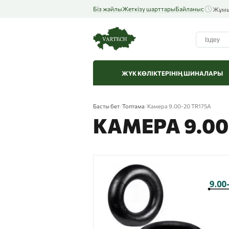
Біз жайлы
Жеткізу шарттары
Байланыс
Жұмыс
ЖҮК КӨЛІКТЕРІНІҢ ШИНАЛАРЫ
Басты бет
/
Топтама
/
Камера 9.00-20 TR175A
КАМЕРА 9.00