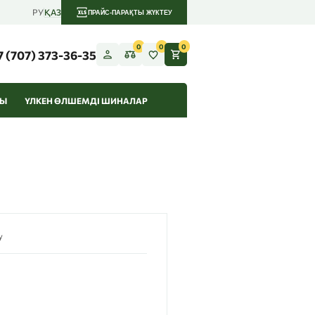
РУ
ҚАЗ
ПРАЙС-ПАРАҚТЫ ЖҮКТЕУ
0
0
0
7 (707) 373-36-35
РЫ
ҮЛКЕН ӨЛШЕМДІ ШИНАЛАР
у